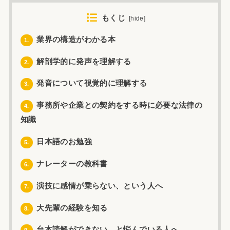
もくじ
[
hide
]
業界の構造がわかる本
1.
解剖学的に発声を理解する
2.
発音について視覚的に理解する
3.
事務所や企業との契約をする時に必要な法律の
4.
知識
日本語のお勉強
5.
ナレーターの教科書
6.
演技に感情が乗らない、という人へ
7.
大先輩の経験を知る
8.
台本読解ができない…と悩んでいる人へ