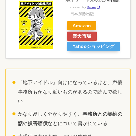
created by
Rinker
日本加除出版
Amazon
楽天市場
Yahooショッピング
「地下アイドル」向けになっているけど、声優
事務所もかなり近いものがあるので読んで欲し
い
かなり易しく分かりやすく、
事務所との契約の
話
や
損害賠償
などについて書かれている