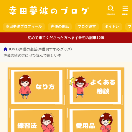
SEARCH
MENU
幸田夢波プロフィール
声優の裏話
ブログ運営
ボイトレ
フ
初めて来てくださった方へまず最初の記事10選
HOME
声優の裏話
声優おすすめグッズ
声優志望の方にぜひ読んで欲しい本