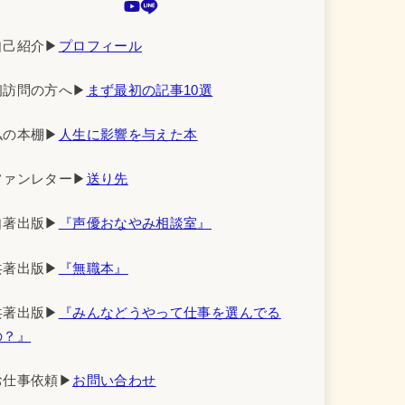
自己紹介▶︎
プロフィール
初訪問の方へ▶︎
まず最初の記事10選
私の本棚▶︎
人生に影響を与えた本
ファンレター▶︎
送り先
自著出版▶︎
『声優おなやみ相談室』
共著出版▶︎
『無職本』
共著出版▶︎
『みんなどうやって仕事を選んでる
の？』
お仕事依頼▶︎
お問い合わせ