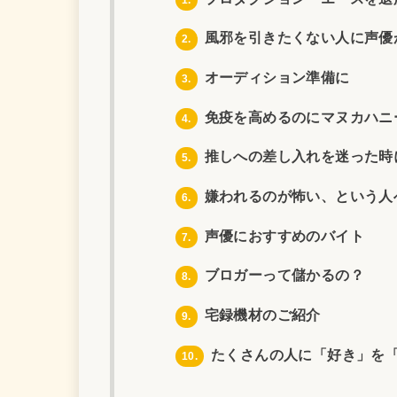
風邪を引きたくない人に声優
2.
オーディション準備に
3.
免疫を高めるのにマヌカハニ
4.
推しへの差し入れを迷った時
5.
嫌われるのが怖い、という人
6.
声優におすすめのバイト
7.
ブロガーって儲かるの？
8.
宅録機材のご紹介
9.
たくさんの人に「好き」を
10.