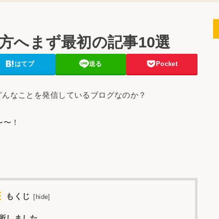
方へまず最初の記事10選
はてブ
送る
Pocket
どんなことを発信しているブログなのか？
〜〜！
もくじ
[
hide
]
所しました