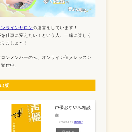
オンラインサロン
の運営をしています！
夢を仕事に変えたい！という人、一緒に楽しく
走りましょ〜！
サロンメンバーのみ、オンライン個人レッスン
も受付中。
出版
声優おなやみ相談
室
created by
Rinker