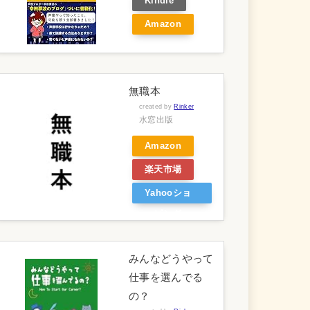
Kindle
Amazon
無職本
created by
Rinker
水窓出版
Amazon
楽天市場
Yahooショ
ッピング
みんなどうやって
仕事を選んでる
の？