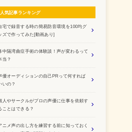
人気記事ランキング
自宅で録音する時の簡易防音環境を100均グ
ッズで作ってみた[動画あり]
鼻中隔湾曲症手術の体験談！声が変わるって
本当？
声優オーディションの自己PRって何すれば
いいの？
個人やサークルがプロの声優に仕事を依頼す
ることはできる？
アニメ声の出し方を練習する前に知っておく