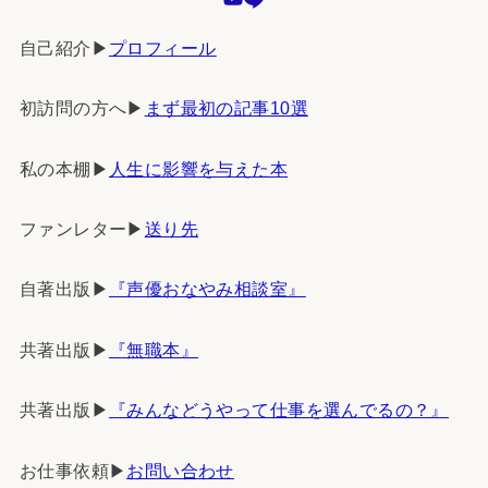
自己紹介▶︎
プロフィール
初訪問の方へ▶︎
まず最初の記事10選
私の本棚▶︎
人生に影響を与えた本
ファンレター▶︎
送り先
自著出版▶︎
『声優おなやみ相談室』
共著出版▶︎
『無職本』
共著出版▶︎
『みんなどうやって仕事を選んでるの？』
お仕事依頼▶︎
お問い合わせ