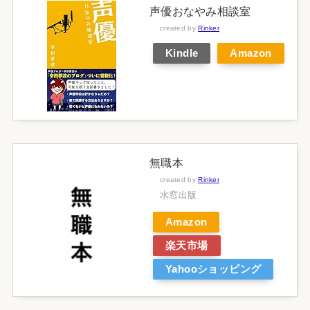
声優おなやみ相談室
created by
Rinker
Kindle
Amazon
無職本
created by
Rinker
水窓出版
Amazon
楽天市場
Yahooショッピング