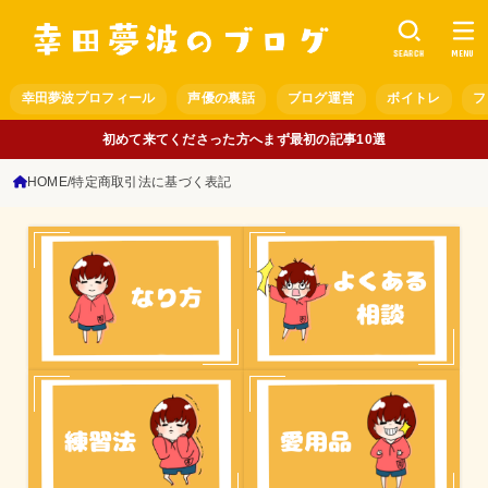
SEARCH
MENU
幸田夢波プロフィール
声優の裏話
ブログ運営
ボイトレ
フ
初めて来てくださった方へまず最初の記事10選
HOME
特定商取引法に基づく表記