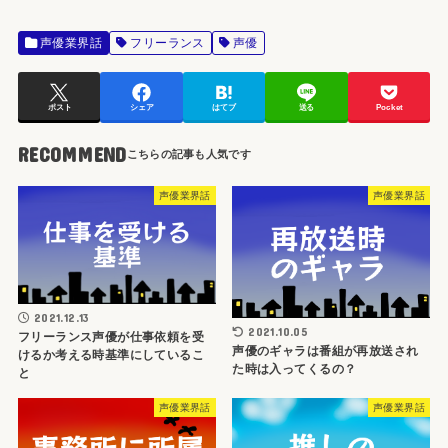
声優業界話
フリーランス
声優
ポスト
シェア
はてブ
送る
Pocket
RECOMMEND
声優業界話
声優業界話
2021.12.13
2021.10.05
フリーランス声優が仕事依頼を受
声優のギャラは番組が再放送され
けるか考える時基準にしているこ
た時は入ってくるの？
と
声優業界話
声優業界話