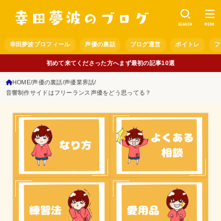
SEARCH
MENU
幸田夢波プロフィール
声優の裏話
ブログ運営
ボイトレ
フ
初めて来てくださった方へまず最初の記事10選
HOME
声優の裏話
声優業界話
音響制作サイドはフリーランス声優をどう思ってる？