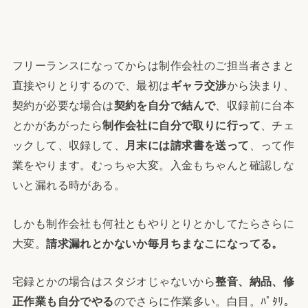
フリーランスになってからは制作会社のご担当者さまと
直接やりとりするので、最初は
ギャラ交渉
から決まり、
契約が必要な場合は
契約を自分で結んで
、収録前に台本
とかがあがったら
制作会社に自分で取りに行って
、チェ
ックして、収録して、
月末には請求書を送って
、って作
業をやります。むっちゃ大変。入金もちゃんと確認しな
いと漏れる時がある。
しかも制作会社も何社ともやりとりとかしてたらさらに
大変。
請求漏れとかないか毎月ちまなこになってる。
宅録とかの場合はスタジオじゃないから
整音、納品、修
正作業も自分でやる
のでさらに作業多い。白目。ﾊﾟﾀﾘ。