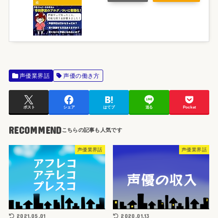
声優業界話
声優の働き方
ポスト
シェア
はてブ
送る
Pocket
RECOMMEND
声優業界話
声優業界話
2021.05.01
2020.01.13