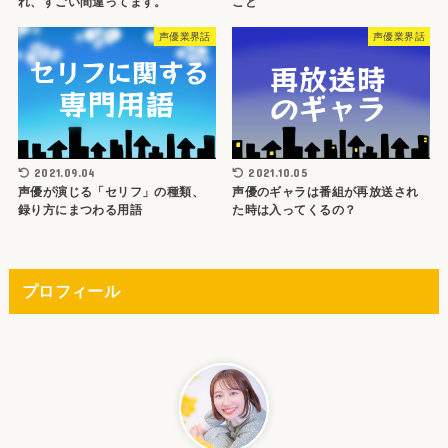
れ、すごい間違ってます。
こと
声優業界話
声優業界話
2021.09.04
2021.10.05
声優が演じる「セリフ」の種類、
声優のギャラは番組が再放送され
録り方にまつわる用語
た時は入ってくるの？
プロフィール