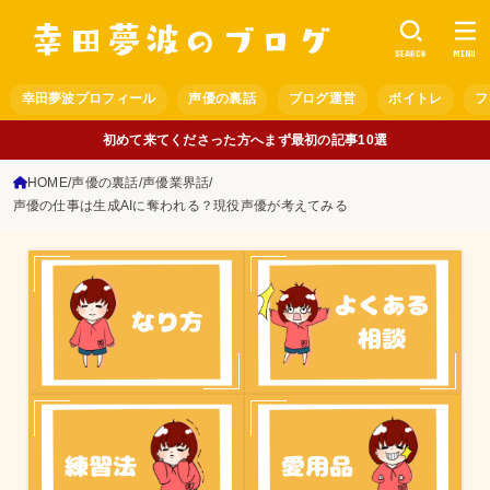
SEARCH
MENU
幸田夢波プロフィール
声優の裏話
ブログ運営
ボイトレ
フ
初めて来てくださった方へまず最初の記事10選
HOME
声優の裏話
声優業界話
声優の仕事は生成AIに奪われる？現役声優が考えてみる