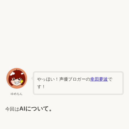
やっほい！声優ブロガーの
幸田夢波
で
す！
ゆめもん
AIについて。
今回は