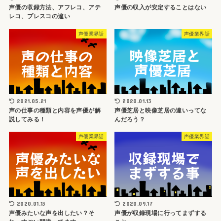
声優の収録方法、アフレコ、アテ
声優の収入が安定することはない
レコ、プレスコの違い
声優業界話
声優業界話
2021.05.21
2020.01.13
声の仕事の種類と内容を声優が解
声優芝居と映像芝居の違いってな
説してみる！
んだろう？
声優業界話
声優業界話
2020.01.13
2020.09.17
声優みたいな声を出したい？そ
声優が収録現場に行ってまずする