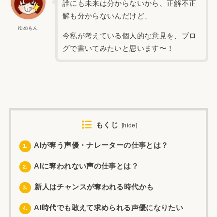
誰にも未来は分からないから、正解不正
解も分からないんだけど、
ゆめもん
今私が考えている個人的な意見を、ブロ
グで書いてみたいと思います〜！
もくじ
[
hide
]
AIが奪う声優・ナレーターの仕事とは？
1.
AIに奪われない声の仕事とは？
2.
新人はチャンスが奪われる時代かも
3.
AI時代でも敢えて求められる声優になりたい
4.