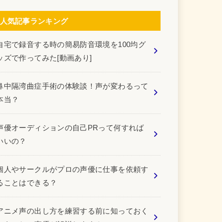
人気記事ランキング
自宅で録音する時の簡易防音環境を100均グ
ッズで作ってみた[動画あり]
鼻中隔湾曲症手術の体験談！声が変わるって
本当？
声優オーディションの自己PRって何すれば
いいの？
個人やサークルがプロの声優に仕事を依頼す
ることはできる？
アニメ声の出し方を練習する前に知っておく