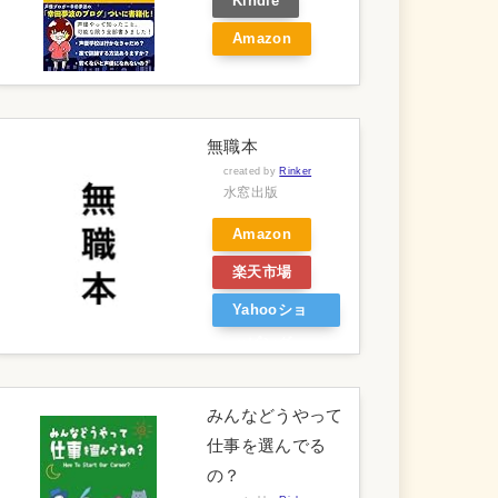
Kindle
Amazon
無職本
created by
Rinker
水窓出版
Amazon
楽天市場
Yahooショ
ッピング
みんなどうやって
仕事を選んでる
の？