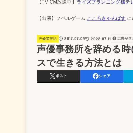
【TV CM放送中】
ライズプランニング様テ
【出演】ノベルゲーム
こころきゃんばす
に
2017.07.09
2022.07.11
声優業界話
広告が含
声優事務所を辞める時
スで生きる方法とは
ポスト
シェア