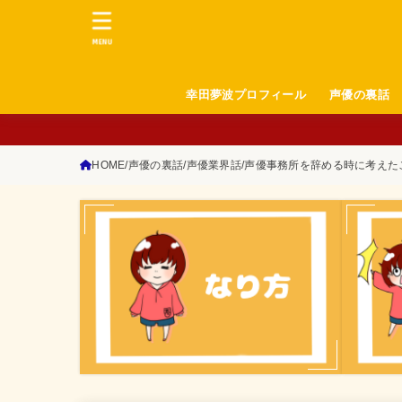
MENU
幸田夢波プロフィール
声優の裏話
HOME
声優の裏話
声優業界話
声優事務所を辞める時に考えた