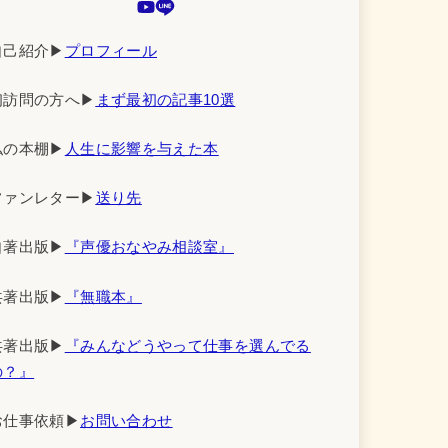
自己紹介▶︎
プロフィール
初訪問の方へ▶︎
まず最初の記事10選
私の本棚▶︎
人生に影響を与えた本
ファンレター▶︎
送り先
自著出版▶︎
『声優おなやみ相談室』
共著出版▶︎
『無職本』
共著出版▶︎
『みんなどうやって仕事を選んでる
の？』
お仕事依頼▶︎
お問い合わせ