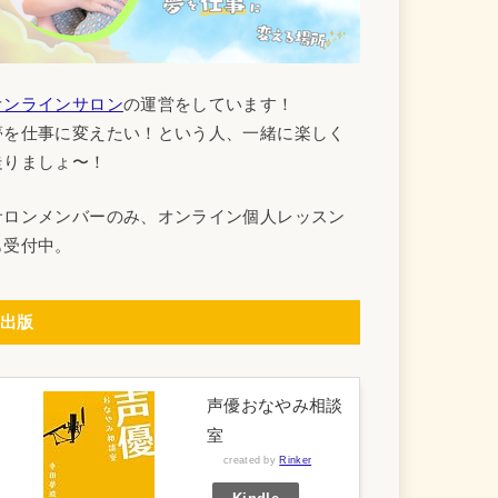
オンラインサロン
の運営をしています！
夢を仕事に変えたい！という人、一緒に楽しく
走りましょ〜！
サロンメンバーのみ、オンライン個人レッスン
も受付中。
出版
声優おなやみ相談
室
created by
Rinker