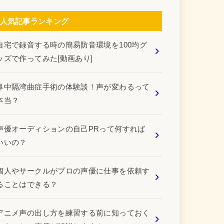
人気記事ランキング
自宅で録音する時の簡易防音環境を100均グ
ッズで作ってみた[動画あり]
鼻中隔湾曲症手術の体験談！声が変わるって
本当？
声優オーディションの自己PRって何すれば
いいの？
個人やサークルがプロの声優に仕事を依頼す
ることはできる？
アニメ声の出し方を練習する前に知っておく