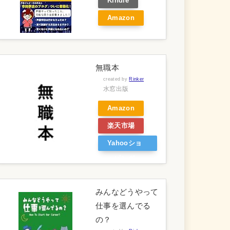
Kindle
Amazon
無職本
created by
Rinker
水窓出版
Amazon
楽天市場
Yahooショ
ッピング
みんなどうやって
仕事を選んでる
の？