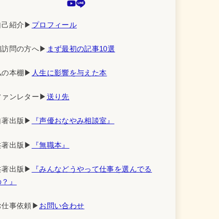
自己紹介▶︎
プロフィール
初訪問の方へ▶︎
まず最初の記事10選
私の本棚▶︎
人生に影響を与えた本
ファンレター▶︎
送り先
自著出版▶︎
『声優おなやみ相談室』
共著出版▶︎
『無職本』
共著出版▶︎
『みんなどうやって仕事を選んでる
の？』
お仕事依頼▶︎
お問い合わせ