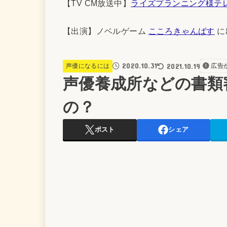
【TV CM放送中】
ライズプランニング様テ
【出演】ノベルゲーム
こころきゃんばす
に
2020.10.31
2021.10.19
声優になるには
広告
声優養成所などの書類
の？
ポスト
シェア