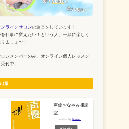
オンラインサロン
の運営をしています！
夢を仕事に変えたい！という人、一緒に楽しく
走りましょ〜！
サロンメンバーのみ、オンライン個人レッスン
も受付中。
出版
声優おなやみ相談
室
created by
Rinker