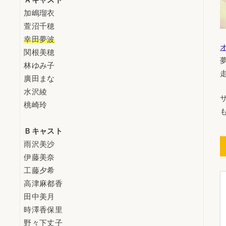
Ａキャスト
加嶋瑠衣
萱沼千穂
幸田夢波
関根美穂
林ゆみ子
廣田まな
水沢綾
桃崎玲
Ｂキャスト
雨沢美沙
伊藤美奈
工藤夕希
高津麻都香
田中美月
時澤香保里
野々下丈子