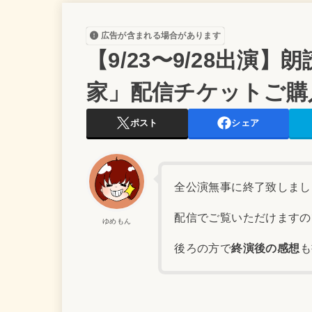
広告が含まれる場合があります
【9/23〜9/28出演
家」配信チケットご購
ポスト
シェア
全公演無事に終了致しまし
配信でご覧いただけますの
ゆめもん
後ろの方で
終演後の感想
も