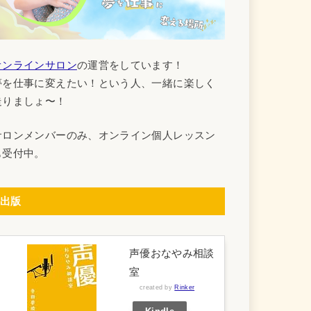
オンラインサロン
の運営をしています！
夢を仕事に変えたい！という人、一緒に楽しく
走りましょ〜！
サロンメンバーのみ、オンライン個人レッスン
も受付中。
出版
声優おなやみ相談
室
created by
Rinker