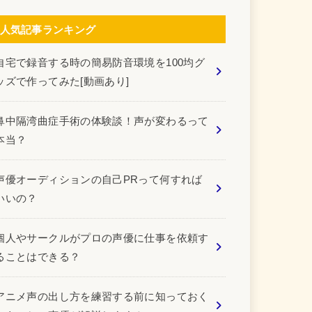
人気記事ランキング
自宅で録音する時の簡易防音環境を100均グ
ッズで作ってみた[動画あり]
鼻中隔湾曲症手術の体験談！声が変わるって
本当？
声優オーディションの自己PRって何すれば
いいの？
個人やサークルがプロの声優に仕事を依頼す
ることはできる？
アニメ声の出し方を練習する前に知っておく