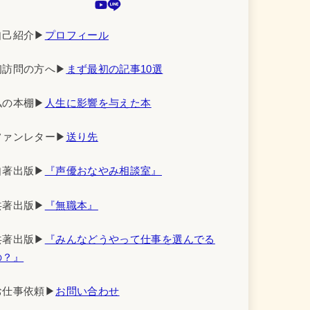
自己紹介▶︎
プロフィール
初訪問の方へ▶︎
まず最初の記事10選
私の本棚▶︎
人生に影響を与えた本
ファンレター▶︎
送り先
自著出版▶︎
『声優おなやみ相談室』
共著出版▶︎
『無職本』
共著出版▶︎
『みんなどうやって仕事を選んでる
の？』
お仕事依頼▶︎
お問い合わせ