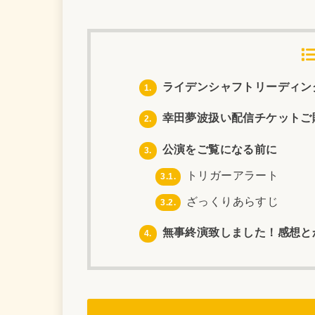
ライデンシャフトリーディング
1.
幸田夢波扱い配信チケットご
2.
公演をご覧になる前に
3.
トリガーアラート
3.1.
ざっくりあらすじ
3.2.
無事終演致しました！感想と
4.