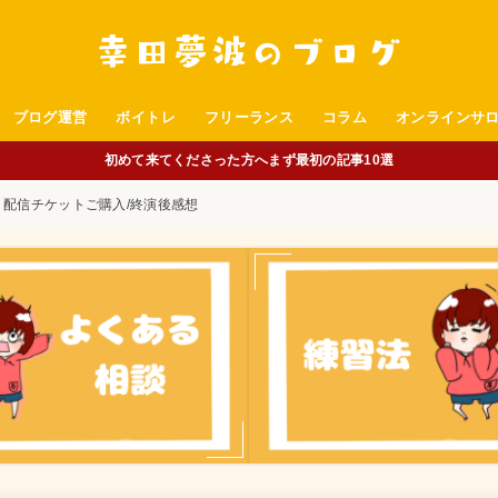
ブログ運営
ボイトレ
フリーランス
コラム
オンラインサ
初めて来てくださった方へまず最初の記事10選
家」配信チケットご購入/終演後感想