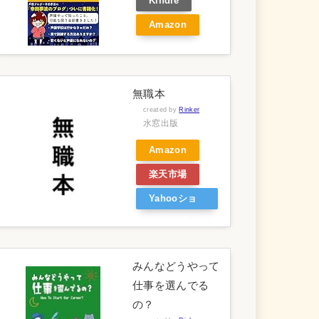
Kindle
Amazon
無職本
created by
Rinker
水窓出版
Amazon
楽天市場
Yahooショ
ッピング
みんなどうやって
仕事を選んでる
の？