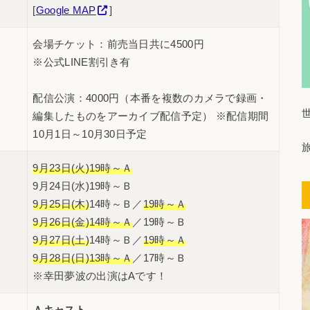
[
Google MAP
]
会場チケット：前売当日共に4500円
※公式LINE割引き有
配信公演：4000円（本番を複数のカメラで録画・
編集したものをアーカイブ配信予定） ※配信期間
10月1日～10月30日予定
9月23日(火)19時～Ａ
9月24日(水)19時～Ｂ
9月25日(木)
14時～Ｂ／
19時～Ａ
9月26日(金)14時～Ａ
／19時～Ｂ
9月27日(土)
14時～Ｂ／
19時～Ａ
9月28日(日)13時～Ａ
／17時～Ｂ
※幸田夢波の出演はAです！