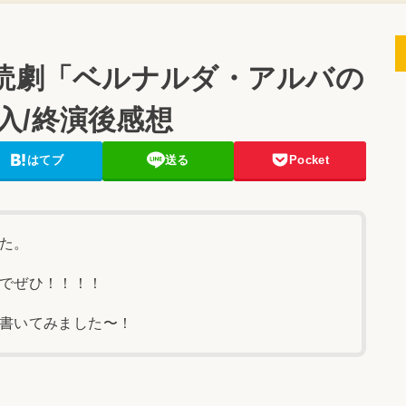
】朗読劇「ベルナルダ・アルバの
入/終演後感想
はてブ
送る
Pocket
た。
でぜひ！！！！
書いてみました〜！