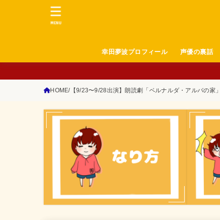
MENU
幸田夢波プロフィール
声優の裏話
HOME
【9/23〜9/28出演】朗読劇「ベルナルダ・アルバの