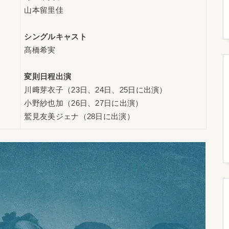
山本留里佳
シングルキャスト
髙橋希実
変則日程出演
川﨑芽衣子（23日、24日、25日に出演）
小野紗也加（26日、27日に出演）
鷲見友美ジェナ（28日に出演）