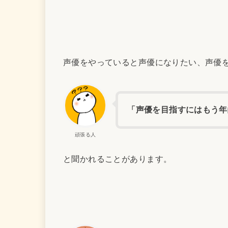
声優をやっていると声優になりたい、声優
「声優を目指すにはもう年
頑張る人
と聞かれることがあります。