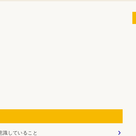
意識していること