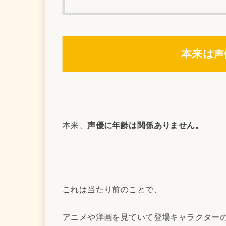
本来は
声
本来、
声優に年齢は関係ありません。
これは当たり前のことで、
アニメや洋画を見ていて登場キャラクター