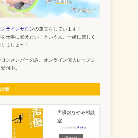
オンラインサロン
の運営をしています！
夢を仕事に変えたい！という人、一緒に楽しく
走りましょ〜！
サロンメンバーのみ、オンライン個人レッスン
も受付中。
出版
声優おなやみ相談
室
created by
Rinker