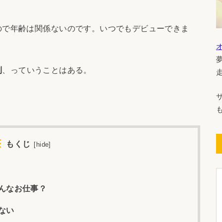
ので年齢は関係ないのです。いつでもデビューできま
利
、っていうことはある。
もくじ
[
hide
]
んなお仕事？
ない