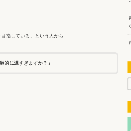
を目指している、という人から
齢的に遅すぎますか？」