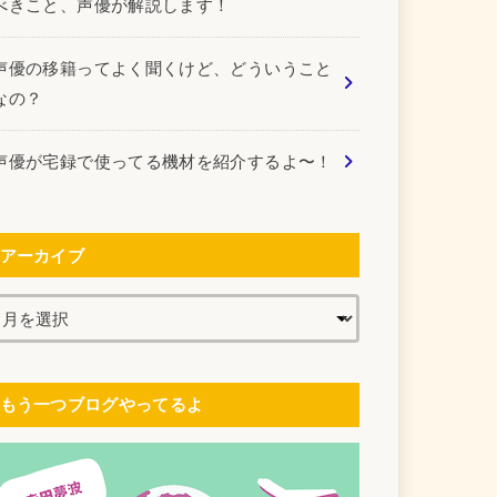
べきこと、声優が解説します！
声優の移籍ってよく聞くけど、どういうこと
なの？
声優が宅録で使ってる機材を紹介するよ〜！
アーカイブ
もう一つブログやってるよ