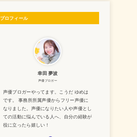
プロフィール
幸田 夢波
声優ブロガー
声優ブロガーやってます。こうだ ゆめは
です。 事務所所属声優からフリー声優に
なりました。声優になりたい人や声優とし
ての活動に悩んでいる人へ、自分の経験が
役に立ったら嬉しい！