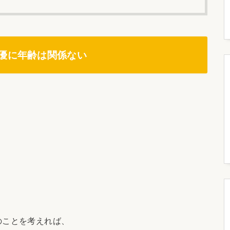
優に年齢は関係ない
のことを考えれば、