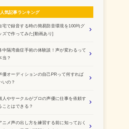
人気記事ランキング
自宅で録音する時の簡易防音環境を100均グ
ッズで作ってみた[動画あり]
鼻中隔湾曲症手術の体験談！声が変わるって
本当？
声優オーディションの自己PRって何すれば
いいの？
個人やサークルがプロの声優に仕事を依頼す
ることはできる？
アニメ声の出し方を練習する前に知っておく