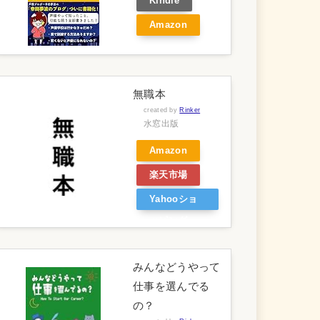
Kindle
Amazon
無職本
created by
Rinker
水窓出版
Amazon
楽天市場
Yahooショ
ッピング
みんなどうやって
仕事を選んでる
の？