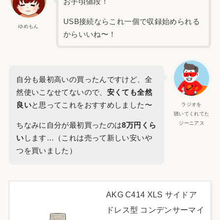
お手頃値段！
USB接続ならこれ一個で収録始められる
ゆめもん
からいいね〜！
自分も最初高いの買ったんですけど、全
然使いこなせてないので、
安くても全然
良い
と思ってこれをおすすめしました〜
ラジオを
聴いてくれてた
ジーニアス
ちなみに自分が最初買ったのは
8万円くら
い
します…（これは売って新しい安いや
つを買いました）
AKG C414 XLS サイドア
ドレス型 コンデンサーマイ