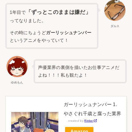
「ずっとこのままは嫌だ」
1年目で
ってなりました。
ダルス
その時にちょうど
ガーリッシュナンバー
というアニメをやっていて！
声優業界の裏側を描いたお仕事アニメだ
よね！！！私も観たよ！
ゆめもん
ガーリッシュナンバー 1.
やさぐれ千歳と腐った業界
created by
Rinker
Amazon