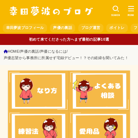
SEARCH
MENU
幸田夢波プロフィール
声優の裏話
ブログ運営
ボイトレ
フ
初めて来てくださった方へまず最初の記事10選
HOME
声優の裏話
声優になるには
声優志望から事務所に所属せず宅録デビュー！？その経緯を聞いてみた！