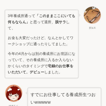
3年養成所通って
「このままここにいても
何もならん」
と思って退所、
脱サラ
し
て、
ダルス
お金も大変だったけど、なんとかしてワ
ークショップに通ったりしてました。
今年の4月からは別の養成所にお世話にな
っていて、その養成所に入るか入らない
かくらいのタイミングで
宅録のお仕事を
いただいて、デビュー
しました。
すでにお仕事してる養成所生つお
いwwwww
ゆめもん