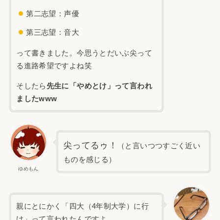
第二志望：声優
第三志望：音大
って書きました。今思うとだいぶ尖って
る進路希望ですよね笑
そしたら
先生に「やめとけ」って言われ
ましたwww
尖ってるゥ！
（と言いつつすごく近い
ものを感じる）
ゆめもん
親にとにかく「四大（4年制大学）に行
け」って言われたんですよ。