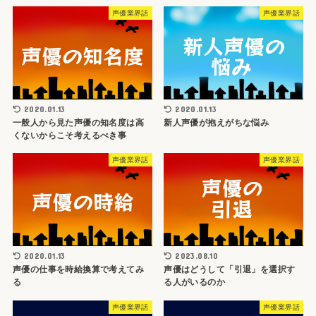
声優業界話
声優業界話
2020.01.13
2020.01.13
一般人から見た声優の知名度は高
新人声優が抱えがちな悩み
くないからこそ考えるべき事
声優業界話
声優業界話
2020.01.13
2023.08.10
声優の仕事を時給換算で考えてみ
声優はどうして「引退」を選択す
る
る人がいるのか
声優業界話
声優業界話