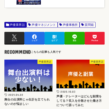
声優業界話
声優マネジメント
声優事務所
質問箱
ポスト
シェア
はてブ
送る
Pocket
RECOMMEND
声優業界話
声優業界話
2025.10.03
2021.04.22
声優・ナレーターはどんな副業を
舞台の出演料じゃ生計を立てられ
してる？収入を分散させた働き方
ないのが悩ましい
について語ってみた