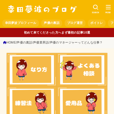
SEARCH
MENU
幸田夢波プロフィール
声優の裏話
ブログ運営
ボイトレ
フ
初めて来てくださった方へまず最初の記事10選
HOME
声優の裏話
声優業界話
声優のマネージャーってどんな仕事？