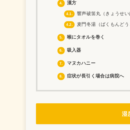
漢方
4.
響声破笛丸（きょうせい
4.1.
麦門冬湯（ばくもんどう
4.2.
喉にタオルを巻く
5.
吸入器
6.
マヌカハニー
7.
症状が長引く場合は病院へ
8.
湿