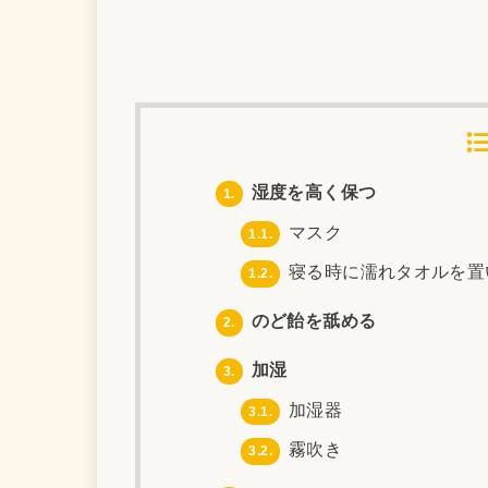
湿度を高く保つ
1.
マスク
1.1.
寝る時に濡れタオルを置
1.2.
のど飴を舐める
2.
加湿
3.
加湿器
3.1.
霧吹き
3.2.