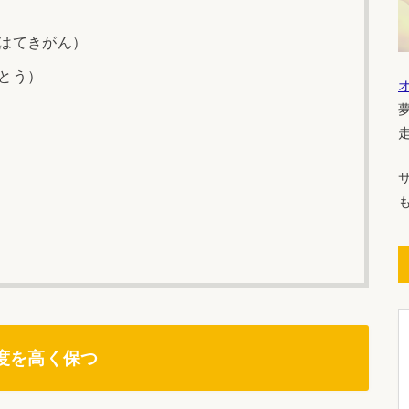
はてきがん）
とう）
度を高く保つ