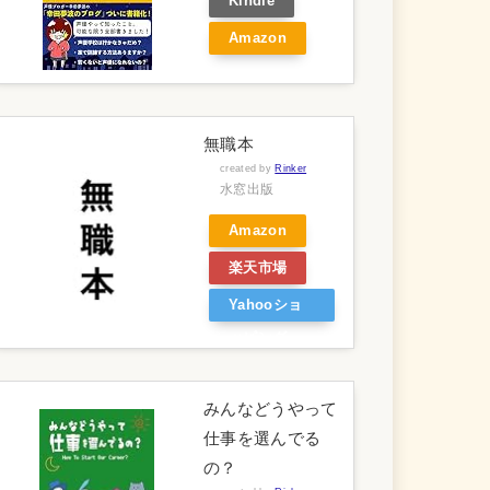
Kindle
Amazon
無職本
created by
Rinker
水窓出版
Amazon
楽天市場
Yahooショ
ッピング
みんなどうやって
仕事を選んでる
の？