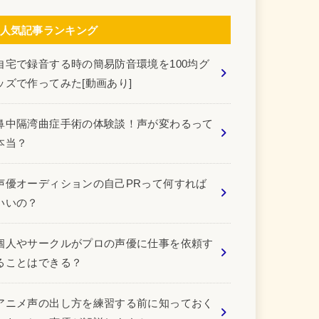
人気記事ランキング
自宅で録音する時の簡易防音環境を100均グ
ッズで作ってみた[動画あり]
鼻中隔湾曲症手術の体験談！声が変わるって
本当？
声優オーディションの自己PRって何すれば
いいの？
個人やサークルがプロの声優に仕事を依頼す
ることはできる？
アニメ声の出し方を練習する前に知っておく