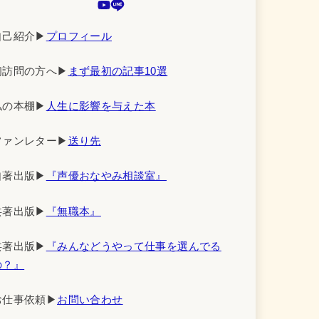
自己紹介▶︎
プロフィール
初訪問の方へ▶︎
まず最初の記事10選
私の本棚▶︎
人生に影響を与えた本
ファンレター▶︎
送り先
自著出版▶︎
『声優おなやみ相談室』
共著出版▶︎
『無職本』
共著出版▶︎
『みんなどうやって仕事を選んでる
の？』
お仕事依頼▶︎
お問い合わせ