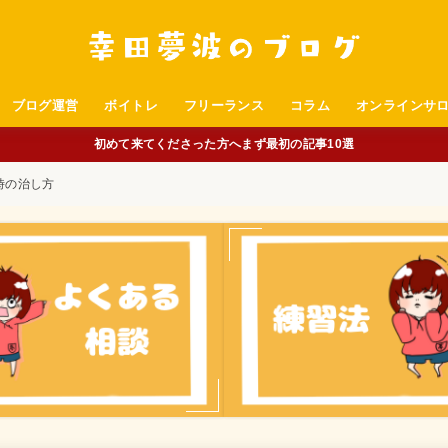
ブログ運営
ボイトレ
フリーランス
コラム
オンラインサ
初めて来てくださった方へまず最初の記事10選
時の治し方