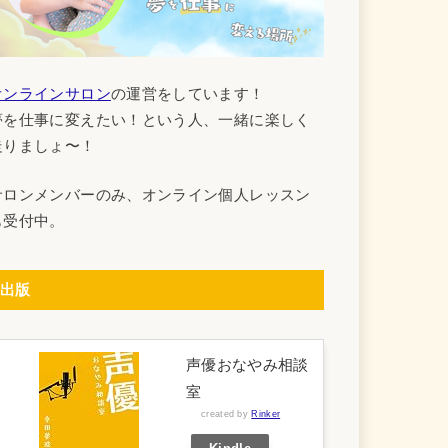
オンラインサロン
の運営をしています！
夢を仕事に変えたい！という人、一緒に楽しく
走りましょ〜！
サロンメンバーのみ、オンライン個人レッスン
も受付中。
出版
声優おなやみ相談
室
created by
Rinker