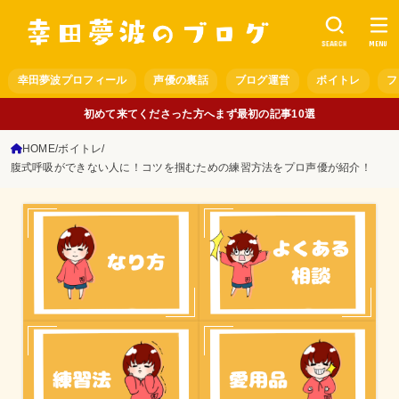
SEARCH
MENU
幸田夢波プロフィール
声優の裏話
ブログ運営
ボイトレ
フ
初めて来てくださった方へまず最初の記事10選
HOME
ボイトレ
腹式呼吸ができない人に！コツを掴むための練習方法をプロ声優が紹介！