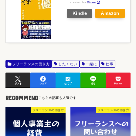
created by
Rinker
Kindle
Amazon
フリーランスの働き方
したくない
一緒に
仕事
ポスト
シェア
はてブ
送る
Pocket
RECOMMEND
フリーランスの働き方
フリーランスの働き方