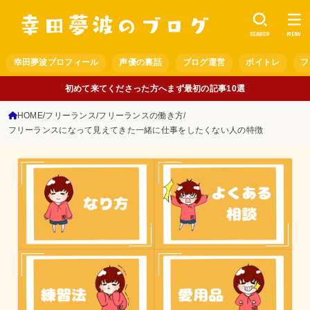
SEARCH
MENU
幸田夢波プロフィール
声優の裏話
ブログ運営
ボイトレ
フ
初めて来てくださった方へまず最初の記事10選
HOME
フリーランス
フリーランスの働き方
フリーランスになって見えてきた一緒に仕事をしたくない人の特徴