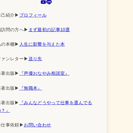
自己紹介▶︎
プロフィール
初訪問の方へ▶︎
まず最初の記事10選
私の本棚▶︎
人生に影響を与えた本
ファンレター▶︎
送り先
自著出版▶︎
『声優おなやみ相談室』
共著出版▶︎
『無職本』
共著出版▶︎
『みんなどうやって仕事を選んでる
の？』
お仕事依頼▶︎
お問い合わせ