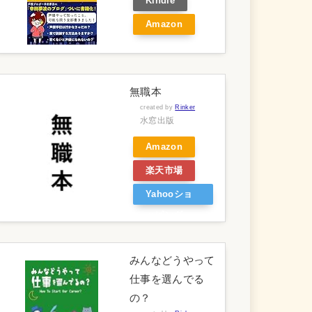
Kindle
Amazon
無職本
created by
Rinker
水窓出版
Amazon
楽天市場
Yahooショ
ッピング
みんなどうやって
仕事を選んでる
の？