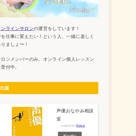
オンラインサロン
の運営をしています！
夢を仕事に変えたい！という人、一緒に楽しく
走りましょ〜！
サロンメンバーのみ、オンライン個人レッスン
も受付中。
出版
声優おなやみ相談
室
created by
Rinker