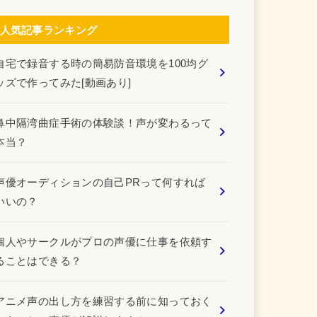
人気記事ランキング
自宅で録音する時の簡易防音環境を100均グ
ッズで作ってみた[動画あり]
鼻中隔湾曲症手術の体験談！声が変わるって
本当？
声優オーディションの自己PRって何すれば
いいの？
個人やサークルがプロの声優に仕事を依頼す
ることはできる？
アニメ声の出し方を練習する前に知っておく