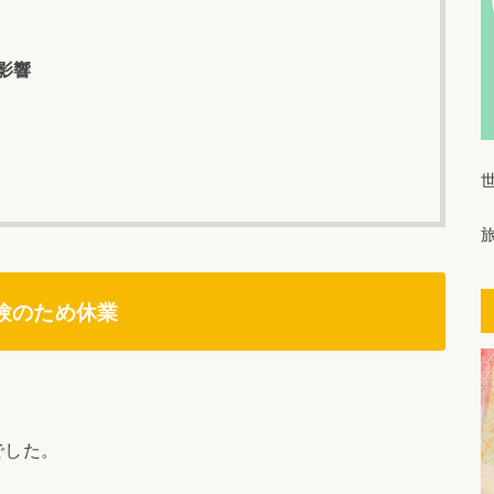
影響
験のため休業
でした。