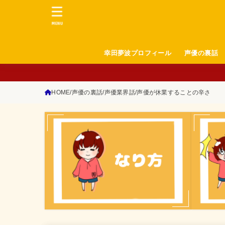
MENU
幸田夢波プロフィール
声優の裏話
HOME
声優の裏話
声優業界話
声優が休業することの辛さ