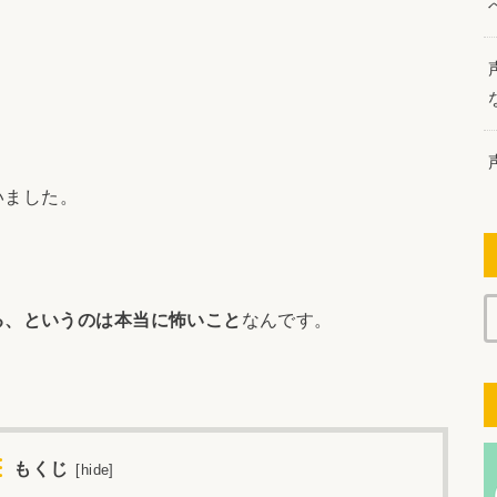
。
いました。
る、というのは本当に怖いこと
なんです。
もくじ
[
hide
]