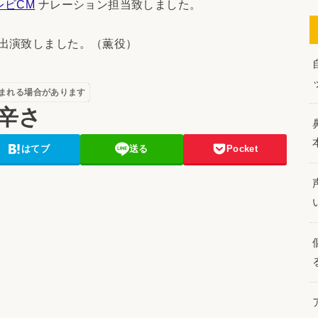
レビCM
ナレーション担当致しました。
出演致しました。（薫役）
まれる場合があります
辛さ
はてブ
送る
Pocket