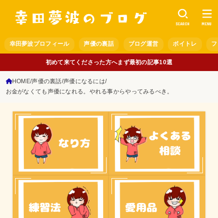
SEARCH
MENU
幸田夢波プロフィール
声優の裏話
ブログ運営
ボイトレ
フ
初めて来てくださった方へまず最初の記事10選
HOME
声優の裏話
声優になるには
お金がなくても声優になれる。やれる事からやってみるべき。