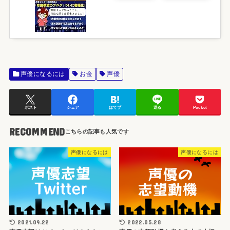
声優になるには
お金
声優
ポスト
シェア
はてブ
送る
Pocket
RECOMMEND
声優になるには
声優になるには
2021.09.22
2022.05.28