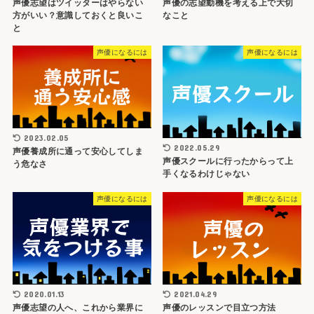
声優志望はツイッターはやらない
声優の志望動機を考える上で大切
方がいい？意識しておくと良いこ
なこと
と
声優になるには
声優になるには
2023.02.05
2022.05.29
声優養成所に通って安心してしま
声優スクールに行ったからって上
う危なさ
手くなるわけじゃない
声優になるには
声優になるには
2020.01.13
2021.04.29
声優志望の人へ、これから業界に
声優のレッスンで目立つ方法