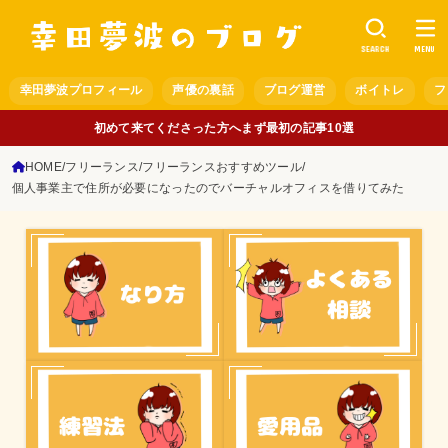
SEARCH
MENU
幸田夢波プロフィール
声優の裏話
ブログ運営
ボイトレ
フ
初めて来てくださった方へまず最初の記事10選
HOME
フリーランス
フリーランスおすすめツール
個人事業主で住所が必要になったのでバーチャルオフィスを借りてみた