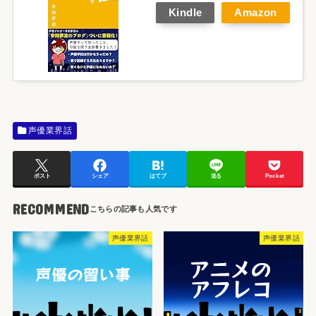
Kindle
Amazon
声優業界話
ポスト
シェア
はてブ
送る
Pocket
RECOMMEND
声優業界話
声優業界話