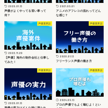
2020.01.13
2021.05.01
声優がよくやってる習い事って
アニメのアフレコの流れってどん
何？
な感じ？
声優業界話
声優業界話
2022.11.20
2020.01.13
【声優】海外の制作会社と仕事し
フリーランス声優の働き方
てみた！
声優業界話
声優業界話
2024.05.13
2020.01.13
プロの声優でもよく噛むよ！とい
声優の実力はどんな時に測られ