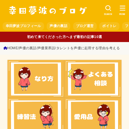
SEARCH
MENU
幸田夢波プロフィール
声優の裏話
ブログ運営
ボイトレ
フ
初めて来てくださった方へまず最初の記事10選
HOME
声優の裏話
声優業界話
タレントを声優に起用する理由を考える