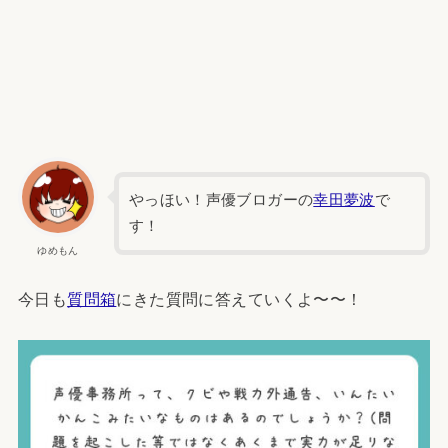
やっほい！声優ブロガーの
幸田夢波
で
す！
ゆめもん
今日も
質問箱
にきた質問に答えていくよ〜〜！