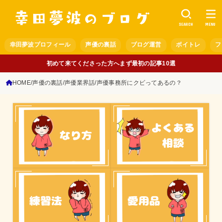
SEARCH
MENU
幸田夢波プロフィール
声優の裏話
ブログ運営
ボイトレ
フ
初めて来てくださった方へまず最初の記事10選
HOME
声優の裏話
声優業界話
声優事務所にクビってあるの？