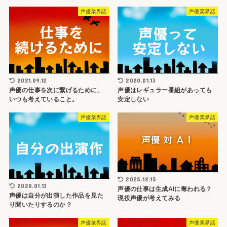
声優業界話
声優業界話
2021.09.12
2020.01.13
声優の仕事を次に繋げるために、
声優はレギュラー番組があっても
いつも考えていること。
安定しない
声優業界話
声優業界話
2025.12.15
2020.01.13
声優の仕事は生成AIに奪われる？
声優は自分が出演した作品を見た
現役声優が考えてみる
り聞いたりするのか？
声優業界話
声優業界話