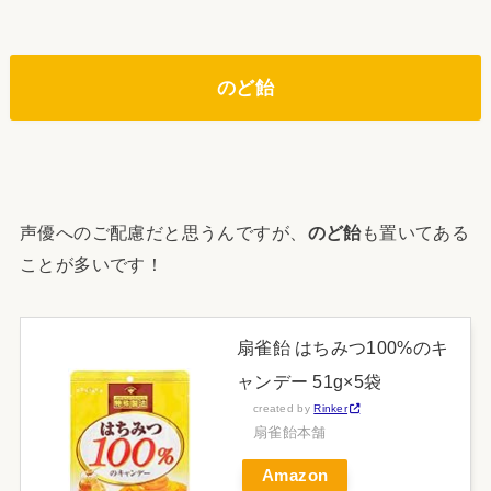
のど飴
声優へのご配慮だと思うんですが、
のど飴
も置いてある
ことが多いです！
扇雀飴 はちみつ100%のキ
ャンデー 51g×5袋
created by
Rinker
扇雀飴本舗
Amazon