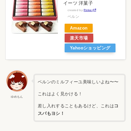
イーツ 洋菓子
created by
Rinker
ベルン
Amazon
楽天市場
Yahooショッピング
ベルンのミルフィーユ美味しいよね〜〜
これはよく見かける！
ゆめもん
差し入れすることもあるけど、これは
コ
スパもヨシ！