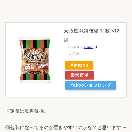
天乃屋 歌舞伎揚 11枚 ×12
袋
created by
Rinker
天乃屋
Amazon
楽天市場
Yahooショッピング
ド定番は歌舞伎揚。
個包装になってるのが置きやすいのかな？と思います〜