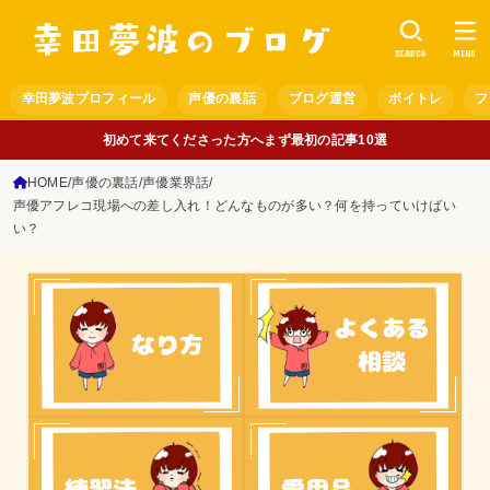
SEARCH
MENU
幸田夢波プロフィール
声優の裏話
ブログ運営
ボイトレ
フ
初めて来てくださった方へまず最初の記事10選
HOME
声優の裏話
声優業界話
声優アフレコ現場への差し入れ！どんなものが多い？何を持っていけばい
い？