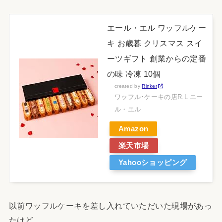
エール・エル ワッフルケー
キ お歳暮 クリスマス スイ
ーツギフト 創業からの定番
の味 冷凍 10個
created by
Rinker
ワッフル･ケーキの店R.L エー
ル・エル
Amazon
楽天市場
Yahooショッピング
以前ワッフルケーキを差し入れていただいた現場があっ
たけど、