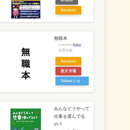
Kindle
Amazon
無職本
created by
Rinker
水窓出版
Amazon
楽天市場
Yahooショ
ッピング
みんなどうやって
仕事を選んでる
の？