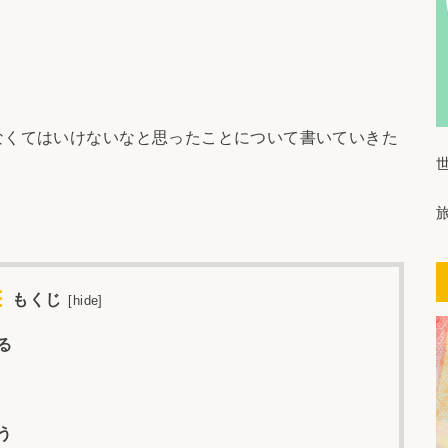
なくてはいけないなと思ったことについて書いていきた
もくじ
[
hide
]
る
う