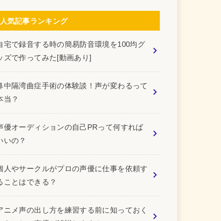
人気記事ランキング
自宅で録音する時の簡易防音環境を100均グ
ッズで作ってみた[動画あり]
鼻中隔湾曲症手術の体験談！声が変わるって
本当？
声優オーディションの自己PRって何すれば
いいの？
個人やサークルがプロの声優に仕事を依頼す
ることはできる？
アニメ声の出し方を練習する前に知っておく