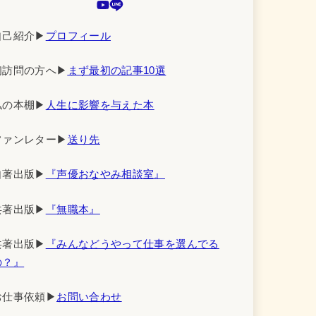
自己紹介▶︎
プロフィール
初訪問の方へ▶︎
まず最初の記事10選
私の本棚▶︎
人生に影響を与えた本
ファンレター▶︎
送り先
自著出版▶︎
『声優おなやみ相談室』
共著出版▶︎
『無職本』
共著出版▶︎
『みんなどうやって仕事を選んでる
の？』
お仕事依頼▶︎
お問い合わせ