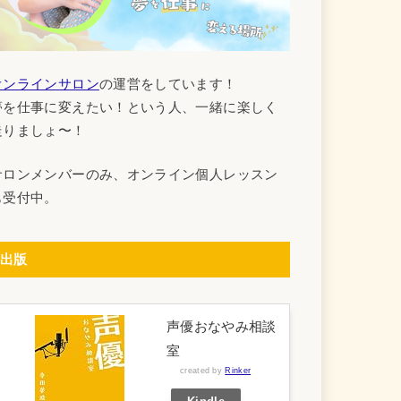
オンラインサロン
の運営をしています！
夢を仕事に変えたい！という人、一緒に楽しく
走りましょ〜！
サロンメンバーのみ、オンライン個人レッスン
も受付中。
出版
声優おなやみ相談
室
created by
Rinker