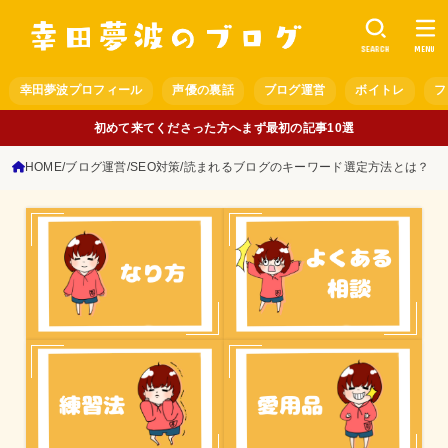
SEARCH
MENU
幸田夢波プロフィール
声優の裏話
ブログ運営
ボイトレ
フ
初めて来てくださった方へまず最初の記事10選
HOME
ブログ運営
SEO対策
読まれるブログのキーワード選定方法とは？