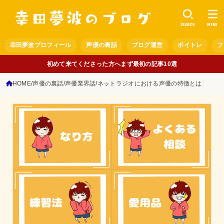
SEARCH
MENU
幸田夢波プロフィール
声優の裏話
ブログ運営
ボイトレ
フ
初めて来てくださった方へまず最初の記事10選
HOME
声優の裏話
声優業界話
ネットラジオにおける声優の特徴とは