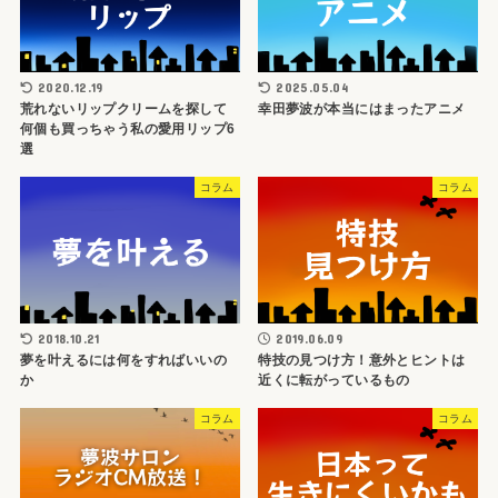
2020.12.19
2025.05.04
荒れないリップクリームを探して
幸田夢波が本当にはまったアニメ
何個も買っちゃう私の愛用リップ6
選
コラム
コラム
2018.10.21
2019.06.09
夢を叶えるには何をすればいいの
特技の見つけ方！意外とヒントは
か
近くに転がっているもの
コラム
コラム