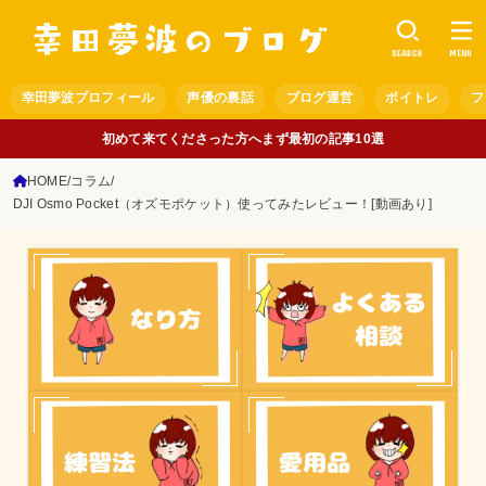
SEARCH
MENU
幸田夢波プロフィール
声優の裏話
ブログ運営
ボイトレ
フ
初めて来てくださった方へまず最初の記事10選
HOME
コラム
DJI Osmo Pocket（オズモポケット）使ってみたレビュー！[動画あり]