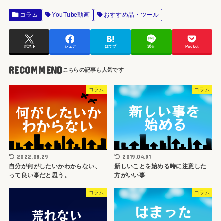
コラム
YouTube動画
おすすめ品・ツール
ポスト
シェア
はてブ
送る
Pocket
RECOMMEND
コラム
コラム
2022.08.29
2019.04.01
自分が何がしたいかわからない、
新しいことを始める時に注意した
って良い事だと思う。
方がいい事
コラム
コラム