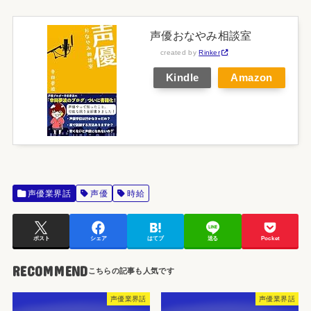
声優おなやみ相談室
created by
Rinker
Kindle
Amazon
声優業界話
声優
時給
ポスト
シェア
はてブ
送る
Pocket
RECOMMEND
声優業界話
声優業界話