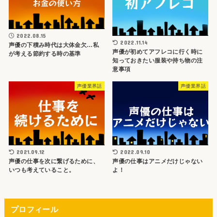
2022.08.15
2022.11.14
声優の下積み時代は大体金欠…私
声優が初めてアフレコに行く時に
が考える節約する時の基準
知っておきたい服装や持ち物の注
意事項
声優業界話
声優業界話
2021.09.12
2022.09.10
声優の仕事を次に繋げるために、
声優の仕事はアニメだけじゃない
いつも考えていること。
よ！
プロフィール