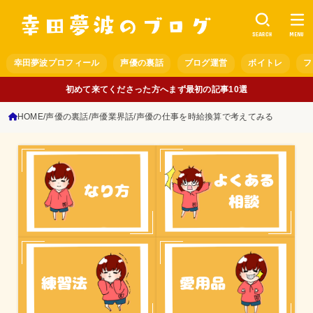
SEARCH
MENU
幸田夢波プロフィール
声優の裏話
ブログ運営
ボイトレ
フ
初めて来てくださった方へまず最初の記事10選
HOME
声優の裏話
声優業界話
声優の仕事を時給換算で考えてみる