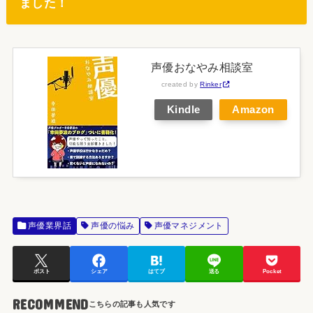
ました！
声優おなやみ相談室
created by
Rinker
Kindle
Amazon
声優業界話
声優の悩み
声優マネジメント
ポスト
シェア
はてブ
送る
Pocket
RECOMMEND