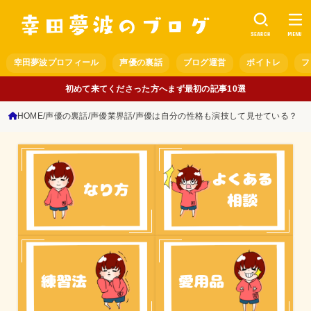
SEARCH
MENU
幸田夢波プロフィール
声優の裏話
ブログ運営
ボイトレ
フ
初めて来てくださった方へまず最初の記事10選
HOME
声優の裏話
声優業界話
声優は自分の性格も演技して見せている？