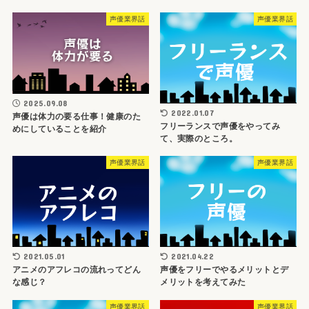
声優業界話
声優業界話
2025.09.08
2022.01.07
声優は体力の要る仕事！健康のた
フリーランスで声優をやってみ
めにしていることを紹介
て、実際のところ。
声優業界話
声優業界話
2021.05.01
2021.04.22
アニメのアフレコの流れってどん
声優をフリーでやるメリットとデ
な感じ？
メリットを考えてみた
声優業界話
声優業界話