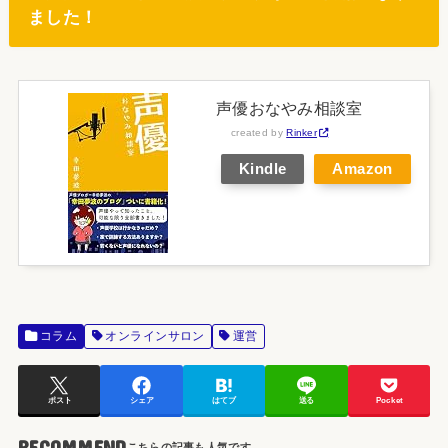
ました！
声優おなやみ相談室
created by
Rinker
Kindle
Amazon
コラム
オンラインサロン
運営
ポスト
シェア
はてブ
送る
Pocket
RECOMMEND