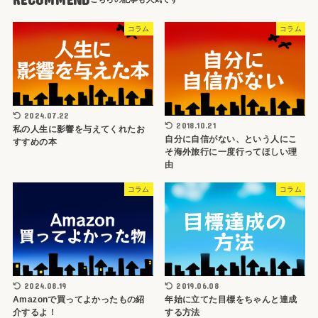
コラム
コラム
2024.07.22
2018.10.21
私の人生に影響を与えてくれたお
自分に自信がない、という人にこ
すすめの本
そ海外旅行に一度行ってほしい理
由
コラム
コラム
2024.08.19
2019.06.08
Amazonで買ってよかったもの紹
年始に立てた目標をちゃんと達成
介するよ！
する方法