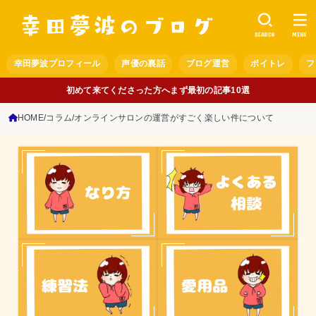
SEARCH
MENU
幸田夢波プロフィール
声優の裏話
ブログ運営
ボイトレ
フ
初めて来てくださった方へまず最初の記事10選
HOME
コラム
オンラインサロンの運営がすごく楽しい件について