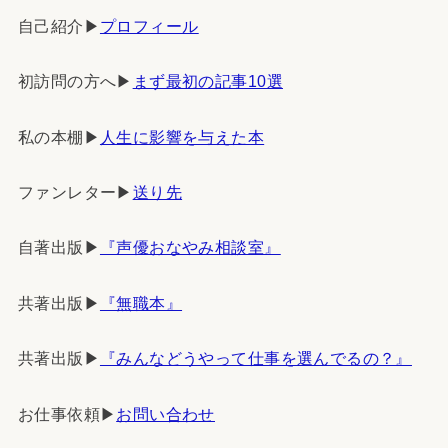
自己紹介▶︎
プロフィール
初訪問の方へ▶︎
まず最初の記事10選
私の本棚▶︎
人生に影響を与えた本
ファンレター▶︎
送り先
自著出版▶︎
『声優おなやみ相談室』
共著出版▶︎
『無職本』
共著出版▶︎
『みんなどうやって仕事を選んでるの？』
お仕事依頼▶︎
お問い合わせ