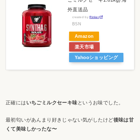
外直送品
created by
Rinker
BSN
Amazon
楽天市場
Yahooショッピング
正確には
いちごミルクセーキ味
というお味でした。
最初匂いがあんまり好きじゃない気がしたけど
後味は甘
くて美味しかったな〜