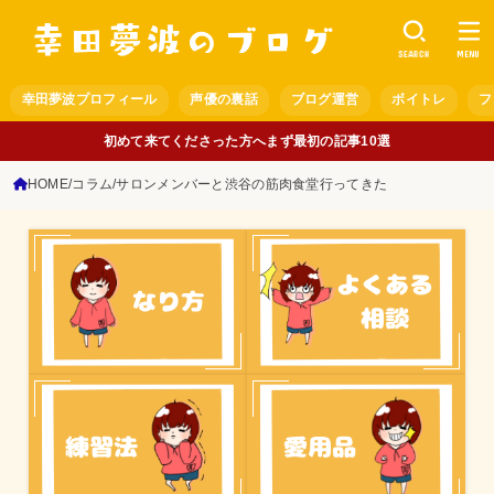
SEARCH
MENU
幸田夢波プロフィール
声優の裏話
ブログ運営
ボイトレ
フ
初めて来てくださった方へまず最初の記事10選
HOME
コラム
サロンメンバーと渋谷の筋肉食堂行ってきた