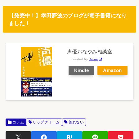
【発売中！】幸田夢波のブログが電子書籍になり
ました！
声優おなやみ相談室
created by
Rinker
Kindle
Amazon
コラム
リップクリーム
荒れない