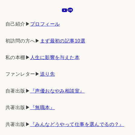
自己紹介▶︎
プロフィール
初訪問の方へ▶︎
まず最初の記事10選
私の本棚▶︎
人生に影響を与えた本
ファンレター▶︎
送り先
自著出版▶︎
『声優おなやみ相談室』
共著出版▶︎
『無職本』
共著出版▶︎
『みんなどうやって仕事を選んでるの？』