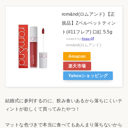
rom&nd(ロムアンド) 【正
規品】Zベルベットティン
ト(#11フレア) 口紅 5.5g
created by
Rinker
rom&nd(ロムアンド)
Amazon
楽天市場
Yahooショッピング
結婚式に参列するのに、飲み食いあるから落ちにくいテ
ィントが欲しくて買ってみたやつ！
マットな色づきで本当に食べてもあんまり落ちないから