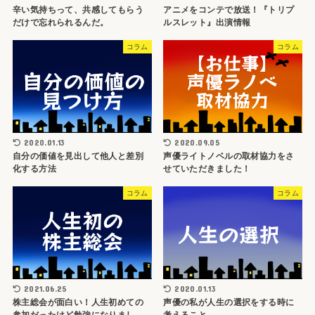
辛い気持ちって、共感してもらう
アニメをコンテで放送！『トリプ
だけで忘れられるんだ。
ルスレット』出演情報
コラム
コラム
2020.01.13
2020.09.05
自分の価値を見出して他人と差別
声優ライトノベルの取材協力をさ
化する方法
せていただきました！
コラム
コラム
2021.06.25
2020.01.13
株主総会が面白い！人生初めての
声優の私が人生の選択をする時に