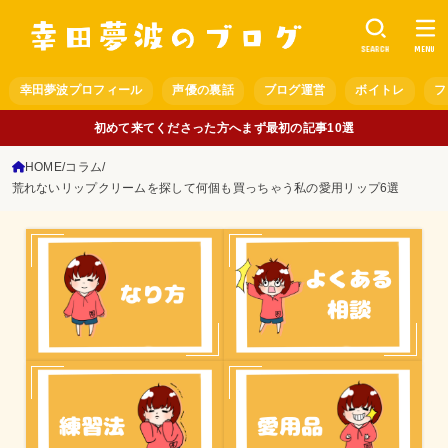
SEARCH
MENU
幸田夢波プロフィール
声優の裏話
ブログ運営
ボイトレ
フ
初めて来てくださった方へまず最初の記事10選
HOME
コラム
荒れないリップクリームを探して何個も買っちゃう私の愛用リップ6選