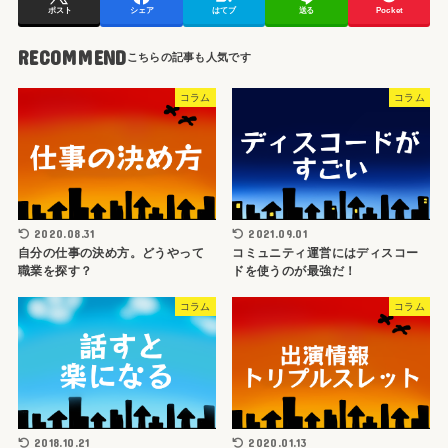
ポスト
シェア
はてブ
送る
Pocket
RECOMMEND
コラム
コラム
2020.08.31
2021.09.01
自分の仕事の決め方。どうやって
コミュニティ運営にはディスコー
職業を探す？
ドを使うのが最強だ！
コラム
コラム
2018.10.21
2020.01.13