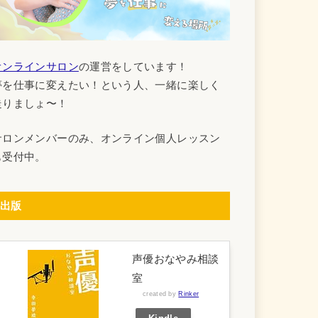
オンラインサロン
の運営をしています！
夢を仕事に変えたい！という人、一緒に楽しく
走りましょ〜！
サロンメンバーのみ、オンライン個人レッスン
も受付中。
出版
声優おなやみ相談
室
created by
Rinker