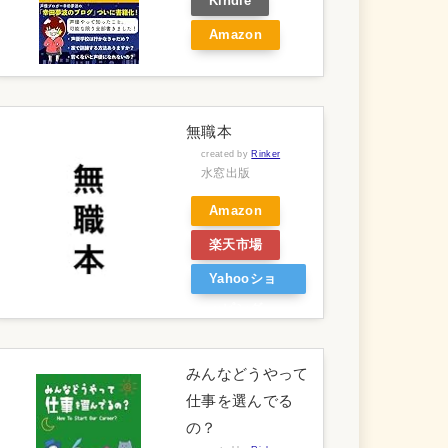
Kindle
Amazon
無職本
created by
Rinker
水窓出版
Amazon
楽天市場
Yahooショ
ッピング
みんなどうやって
仕事を選んでる
の？