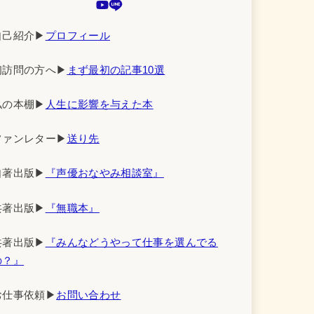
自己紹介▶︎
プロフィール
初訪問の方へ▶︎
まず最初の記事10選
私の本棚▶︎
人生に影響を与えた本
ファンレター▶︎
送り先
自著出版▶︎
『声優おなやみ相談室』
共著出版▶︎
『無職本』
共著出版▶︎
『みんなどうやって仕事を選んでる
の？』
お仕事依頼▶︎
お問い合わせ