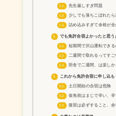
先生厳しすぎ問題
1.1.
少しでも落ちこぼれたら
1.2.
詰め込みすぎて余裕が全
1.3.
でも免許合宿よかったと思う
2.
短期間で沢山運転できる
2.1.
二週間で取れるってすご
2.2.
田舎で二週間、は楽しか
2.3.
これから免許合宿に申し込も
3.
土日開始の合宿は危険
3.1.
仮免前はまじで辛い、辛
3.2.
復習は必ずすること、余
3.3.