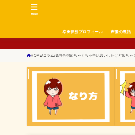
MENU
幸田夢波プロフィール
声優の裏話
HOME
コラム
免許合宿めちゃくちゃ辛い思いしたけどめちゃく