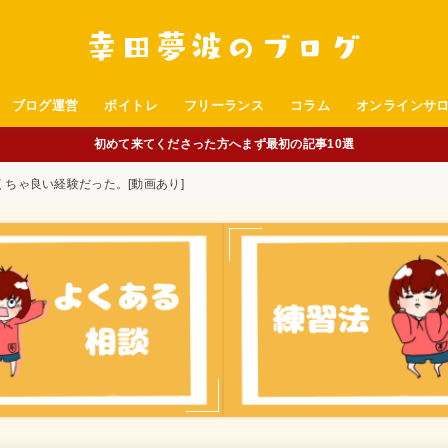
ブログ運営
ボイトレ
フリーランス
コラム
オンラインサ
初めて来てくださった方へまず最初の記事10選
ちゃ良い経験だった。[動画あり]