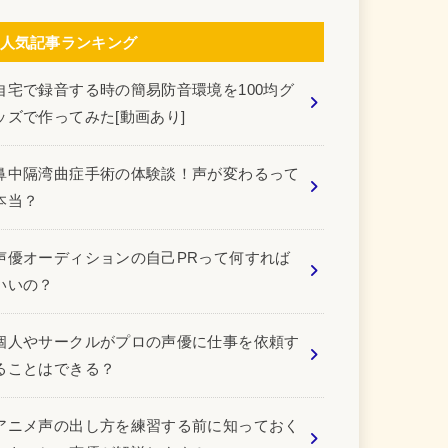
人気記事ランキング
自宅で録音する時の簡易防音環境を100均グ
ッズで作ってみた[動画あり]
鼻中隔湾曲症手術の体験談！声が変わるって
本当？
声優オーディションの自己PRって何すれば
いいの？
個人やサークルがプロの声優に仕事を依頼す
ることはできる？
アニメ声の出し方を練習する前に知っておく