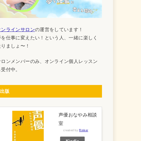
オンラインサロン
の運営をしています！
夢を仕事に変えたい！という人、一緒に楽しく
走りましょ〜！
サロンメンバーのみ、オンライン個人レッスン
も受付中。
出版
声優おなやみ相談
室
created by
Rinker