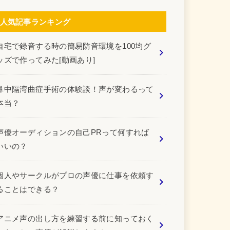
人気記事ランキング
自宅で録音する時の簡易防音環境を100均グ
ッズで作ってみた[動画あり]
鼻中隔湾曲症手術の体験談！声が変わるって
本当？
声優オーディションの自己PRって何すれば
いいの？
個人やサークルがプロの声優に仕事を依頼す
ることはできる？
アニメ声の出し方を練習する前に知っておく