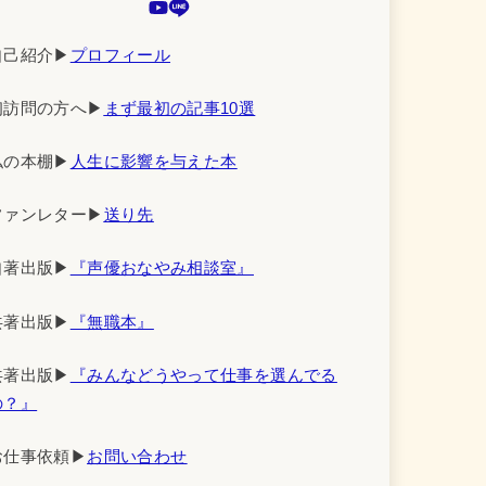
自己紹介▶︎
プロフィール
初訪問の方へ▶︎
まず最初の記事10選
私の本棚▶︎
人生に影響を与えた本
ファンレター▶︎
送り先
自著出版▶︎
『声優おなやみ相談室』
共著出版▶︎
『無職本』
共著出版▶︎
『みんなどうやって仕事を選んでる
の？』
お仕事依頼▶︎
お問い合わせ