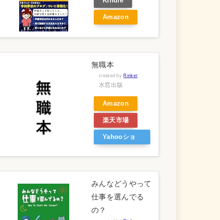
Kindle
Amazon
無職本
created by
Rinker
水窓出版
Amazon
楽天市場
Yahooショ
ッピング
みんなどうやって
仕事を選んでる
の？