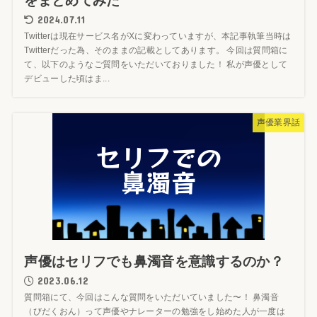
をまとめてみた
2024.07.11
Twitterは現在サービス名がXに変わっていますが、本記事執筆当時は
Twitterだった為、そのままの記載としてあります。 今回は質問箱に
て、以下のようなご質問をいただいておりました！ 私が声優として
デビューした頃はま...
声優業界話
声優はセリフでも鼻濁音を意識するのか？
2023.06.12
質問箱にて、今回はこんな質問をいただいていました〜！ 鼻濁音
（びだくおん）って声優やナレーターの勉強をし始めた人が一度は