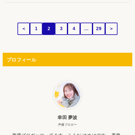
＜
1
2
3
4
…
29
＞
プロフィール
幸田 夢波
声優ブロガー