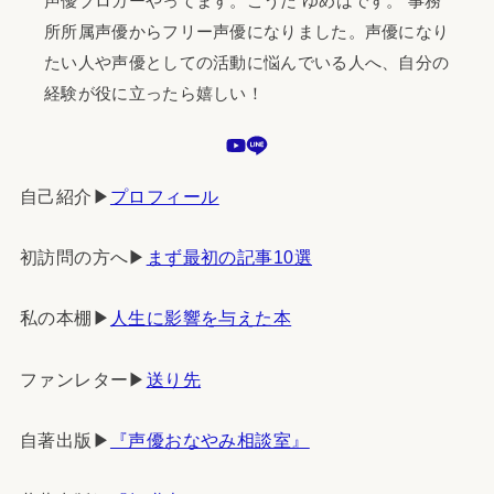
声優ブロガーやってます。こうだ ゆめはです。 事務
所所属声優からフリー声優になりました。声優になり
たい人や声優としての活動に悩んでいる人へ、自分の
経験が役に立ったら嬉しい！
自己紹介▶︎
プロフィール
初訪問の方へ▶︎
まず最初の記事10選
私の本棚▶︎
人生に影響を与えた本
ファンレター▶︎
送り先
自著出版▶︎
『声優おなやみ相談室』