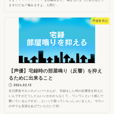
ますけどね？噛みますよ。人間だ...
声優業界話
【声優】宅録時の部屋鳴り（反響）を抑え
るために出来ること
2024.02.15
先日夢波サロンのメンバーさんが、 宅録をした時の反響音を抑えた
いんですがどうしたらいいかわからなくて… ワンワンという感じで
響いているんですが… といって困っていらっしゃいました。 サロン
の中でも音源をあげていただいて拝...