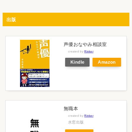
出版
声優おなやみ相談室
created by
Rinker
Kindle
Amazon
無職本
created by
Rinker
水窓出版