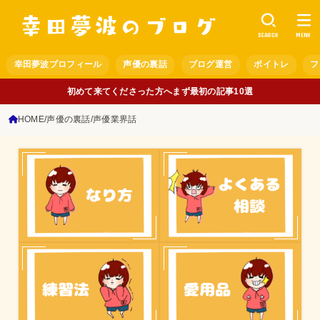
SEARCH
MENU
幸田夢波プロフィール
声優の裏話
ブログ運営
ボイトレ
フ
初めて来てくださった方へまず最初の記事10選
HOME
声優の裏話
声優業界話