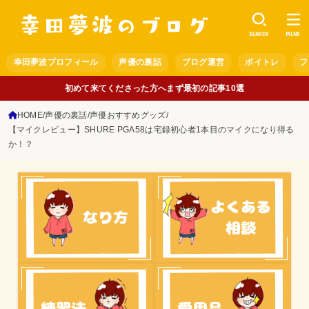
SEARCH
MENU
幸田夢波プロフィール
声優の裏話
ブログ運営
ボイトレ
フ
初めて来てくださった方へまず最初の記事10選
HOME
声優の裏話
声優おすすめグッズ
【マイクレビュー】SHURE PGA58は宅録初心者1本目のマイクになり得る
か！？