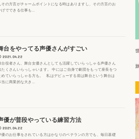
んその方言がチャームポイントになる時はありますし、その方言のお
かげでできる仕事も...
舞台をやってる声優さんがすごい
2021.04.22
舞台役者さん、舞台女優さんとしても活躍していらっしゃる声優さん
はたくさんいらっしゃいます。 中にはご自身で劇団をもって座長をつ
とめていらっしゃる方も。 私はデビューする前は舞台という舞台は
本当に商業的な大き...
声優が普段やっている練習方法
2021.04.22
声優のお仕事をされている方はかなりのベテランの方でも、毎日基礎