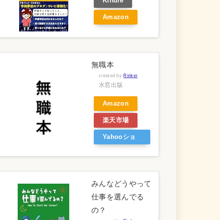
Kindle
Amazon
無職本
created by
Rinker
水窓出版
Amazon
楽天市場
Yahooショ
ッピング
みんなどうやって
仕事を選んでる
の？