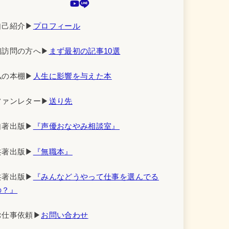
自己紹介▶︎
プロフィール
初訪問の方へ▶︎
まず最初の記事10選
私の本棚▶︎
人生に影響を与えた本
ファンレター▶︎
送り先
自著出版▶︎
『声優おなやみ相談室』
共著出版▶︎
『無職本』
共著出版▶︎
『みんなどうやって仕事を選んでる
の？』
お仕事依頼▶︎
お問い合わせ