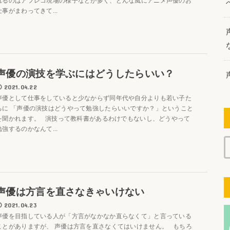
れるのはアフレコ現場の様子などが多く、どんな風にアニメ声優のお
仕事がまわってきて...
声優の演技を学ぶにはどうしたらいい？
2021.04.22
声優として仕事をしていると少なからず同年代や自分よりも若い子た
ちに 「声優の演技はどうやって勉強したらいいですか？」ということ
を聞かれます。 演技って教科書があるわけでもないし、どうやって
勉強するのかなんて...
声優は方言を直さなきゃいけない
2021.04.23
声優を目指している人が「方言がなかなか直らなくて」と言っている
ことがありますが、 声優は方言を直さなくてはいけません。 もちろ