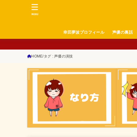
MENU
幸田夢波プロフィール
声優の裏話
HOME
タグ : 声優の演技