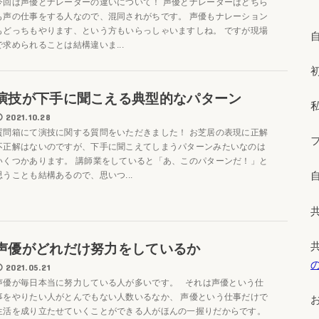
今回は声優とナレーターの違いについて！ 声優とナレーターはどちら
も声の仕事をする人なので、混同されがちです。 声優もナレーション
もどっちもやります、という方もいらっしゃいますしね。 ですが現場
で求められることは結構違いま...
演技が下手に聞こえる典型的なパターン
2021.10.28
質問箱にて演技に関する質問をいただきました！ お芝居の表現に正解
不正解はないのですが、下手に聞こえてしまうパターンみたいなのは
いくつかあります。 講師業をしていると「あ、このパターンだ！」と
思うことも結構あるので、思いつ...
声優がどれだけ努力をしているか
2021.05.21
声優が毎日本当に努力している人が多いです。 それは声優という仕
事をやりたい人がとんでもない人数いるなか、 声優という仕事だけで
生活を成り立たせていくことができる人がほんの一握りだからです。