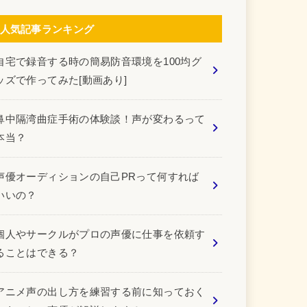
人気記事ランキング
自宅で録音する時の簡易防音環境を100均グ
ッズで作ってみた[動画あり]
鼻中隔湾曲症手術の体験談！声が変わるって
本当？
声優オーディションの自己PRって何すれば
いいの？
個人やサークルがプロの声優に仕事を依頼す
ることはできる？
アニメ声の出し方を練習する前に知っておく