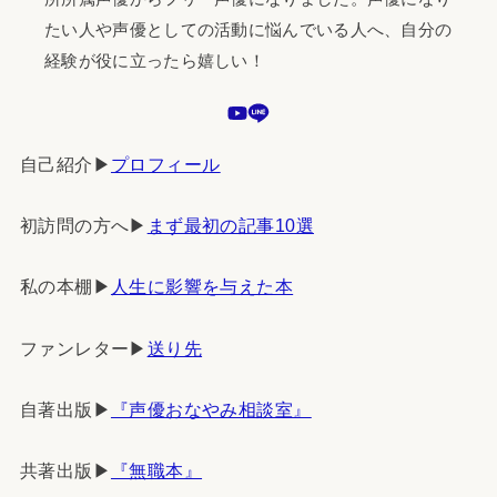
たい人や声優としての活動に悩んでいる人へ、自分の
経験が役に立ったら嬉しい！
自己紹介▶︎
プロフィール
初訪問の方へ▶︎
まず最初の記事10選
私の本棚▶︎
人生に影響を与えた本
ファンレター▶︎
送り先
自著出版▶︎
『声優おなやみ相談室』
共著出版▶︎
『無職本』