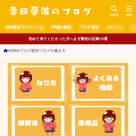
SEARCH
MENU
幸田夢波プロフィール
声優の裏話
ブログ運営
ボイトレ
フ
初めて来てくださった方へまず最初の記事10選
HOME
ブログ運営
ブログの書き方