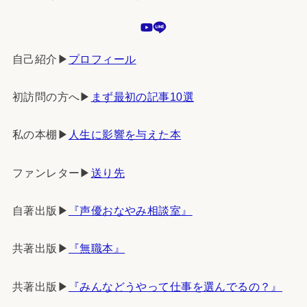
自己紹介▶︎
プロフィール
初訪問の方へ▶︎
まず最初の記事10選
私の本棚▶︎
人生に影響を与えた本
ファンレター▶︎
送り先
自著出版▶︎
『声優おなやみ相談室』
共著出版▶︎
『無職本』
共著出版▶︎
『みんなどうやって仕事を選んでるの？』