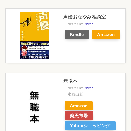
声優おなやみ相談室
created by
Rinker
Kindle
Amazon
無職本
created by
Rinker
水窓出版
Amazon
楽天市場
Yahooショッピング