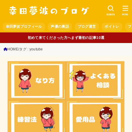
SEARCH
MENU
幸田夢波プロフィール
声優の裏話
ブログ運営
ボイトレ
フ
初めて来てくださった方へまず最初の記事10選
HOME
タグ : youtube