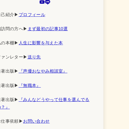
自己紹介▶︎
プロフィール
初訪問の方へ▶︎
まず最初の記事10選
私の本棚▶︎
人生に影響を与えた本
ファンレター▶︎
送り先
自著出版▶︎
『声優おなやみ相談室』
共著出版▶︎
『無職本』
共著出版▶︎
『みんなどうやって仕事を選んでる
の？』
お仕事依頼▶︎
お問い合わせ