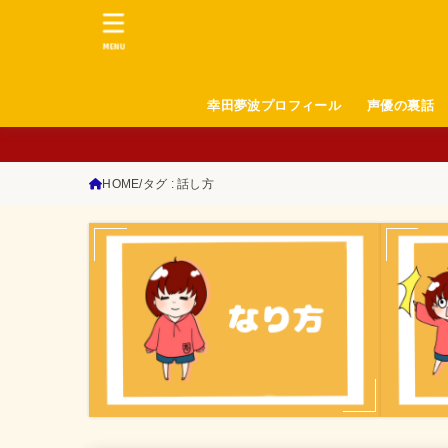
MENU
幸田夢波プロフィール
声優の裏話
HOME
タグ : 話し方