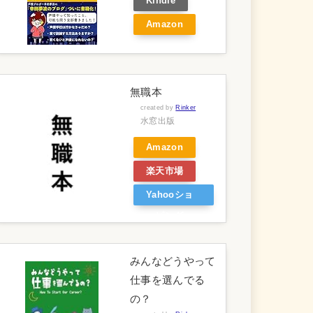
Kindle
Amazon
無職本
created by
Rinker
水窓出版
Amazon
楽天市場
Yahooショ
ッピング
みんなどうやって
仕事を選んでる
の？