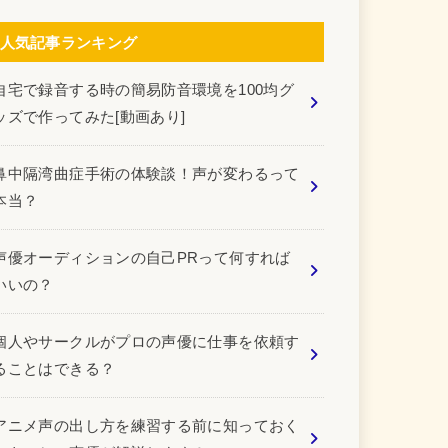
人気記事ランキング
自宅で録音する時の簡易防音環境を100均グ
ッズで作ってみた[動画あり]
鼻中隔湾曲症手術の体験談！声が変わるって
本当？
声優オーディションの自己PRって何すれば
いいの？
個人やサークルがプロの声優に仕事を依頼す
ることはできる？
アニメ声の出し方を練習する前に知っておく