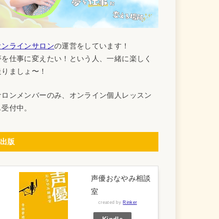
オンラインサロン
の運営をしています！
夢を仕事に変えたい！という人、一緒に楽しく
走りましょ〜！
サロンメンバーのみ、オンライン個人レッスン
も受付中。
出版
声優おなやみ相談
室
created by
Rinker