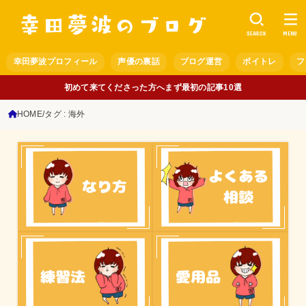
SEARCH
MENU
幸田夢波プロフィール
声優の裏話
ブログ運営
ボイトレ
フ
初めて来てくださった方へまず最初の記事10選
HOME
タグ : 海外