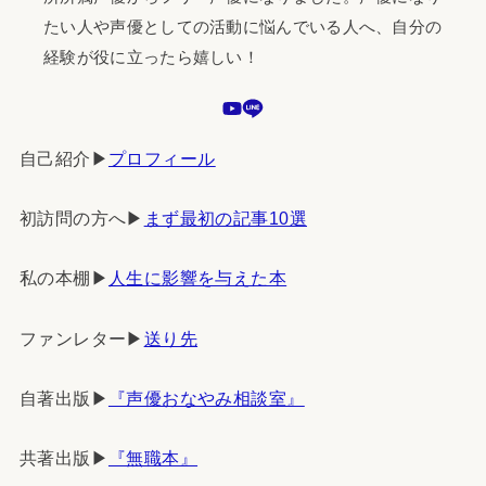
たい人や声優としての活動に悩んでいる人へ、自分の
経験が役に立ったら嬉しい！
自己紹介▶︎
プロフィール
初訪問の方へ▶︎
まず最初の記事10選
私の本棚▶︎
人生に影響を与えた本
ファンレター▶︎
送り先
自著出版▶︎
『声優おなやみ相談室』
共著出版▶︎
『無職本』