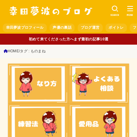
SEARCH
MENU
幸田夢波プロフィール
声優の裏話
ブログ運営
ボイトレ
フ
初めて来てくださった方へまず最初の記事10選
HOME
タグ : ものまね