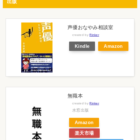
出版
声優おなやみ相談室
created by
Rinker
Kindle
Amazon
無職本
created by
Rinker
水窓出版
Amazon
楽天市場