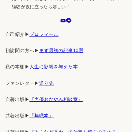
経験が役に立ったら嬉しい！
自己紹介▶︎
プロフィール
初訪問の方へ▶︎
まず最初の記事10選
私の本棚▶︎
人生に影響を与えた本
ファンレター▶︎
送り先
自著出版▶︎
『声優おなやみ相談室』
共著出版▶︎
『無職本』
共著出版▶︎
『みんなどうやって仕事を選んでるの？』