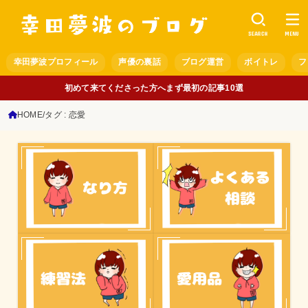
SEARCH
MENU
幸田夢波プロフィール
声優の裏話
ブログ運営
ボイトレ
フ
初めて来てくださった方へまず最初の記事10選
HOME
タグ : 恋愛