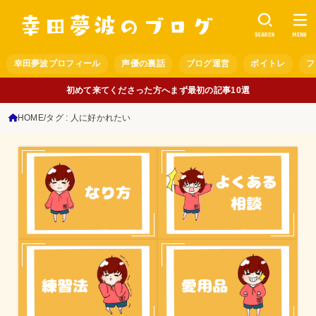
SEARCH
MENU
幸田夢波プロフィール
声優の裏話
ブログ運営
ボイトレ
フ
初めて来てくださった方へまず最初の記事10選
HOME
タグ : 人に好かれたい