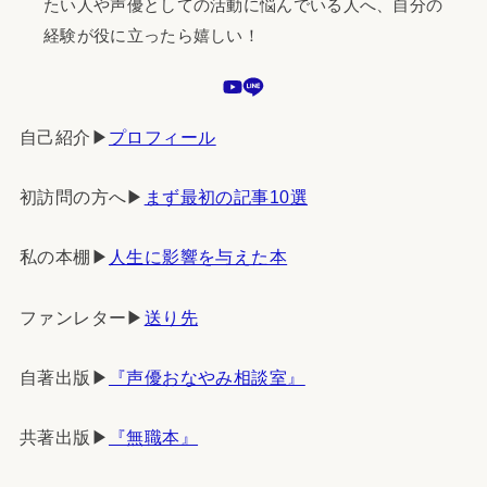
たい人や声優としての活動に悩んでいる人へ、自分の
経験が役に立ったら嬉しい！
自己紹介▶︎
プロフィール
初訪問の方へ▶︎
まず最初の記事10選
私の本棚▶︎
人生に影響を与えた本
ファンレター▶︎
送り先
自著出版▶︎
『声優おなやみ相談室』
共著出版▶︎
『無職本』